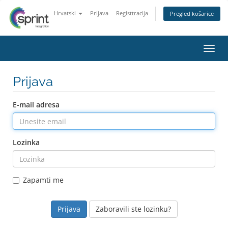
Hrvatski
Prijava
Registtracija
Pregled košarice
Preba
Prijava
E-mail adresa
Lozinka
Zapamti me
Zaboravili ste lozinku?