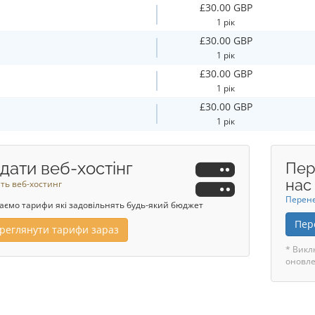
£30.00 GBP
1 рік
£30.00 GBP
1 рік
£30.00 GBP
1 рік
£30.00 GBP
1 рік
дати веб-хостінг
Пер
нас
ть веб-хостинг
Перене
аємо тарифи які задовільнять будь-який бюджет
Пер
реглянути тарифи зараз
* Викл
оновле