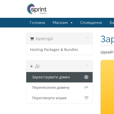
Головна
Магазин
Сповіщення
Ба
За
Категорії
Hosting Packages & Bundles
Шукайте
Дії
Зареєструвати домен
Перенесення домену
Переглянути кошик