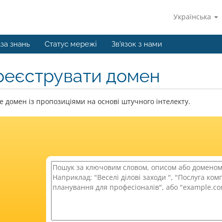
Українська
за знань
Статус мережі
Зв'язок з нами
реєструвати домен
 домен із пропозиціями на основі штучного інтелекту.