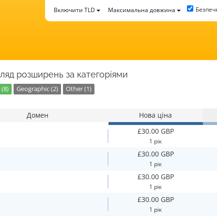
Безпеч
Включити TLD
Максимальна довжина
ляд розширень за категоріями
(8)
Geographic (2)
Other (1)
Домен
Нова ціна
£30.00 GBP
1 рік
£30.00 GBP
1 рік
£30.00 GBP
1 рік
£30.00 GBP
1 рік