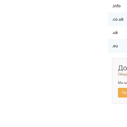
.info
.co.uk
.uk
.eu
До
Обері
Ми м
Пе