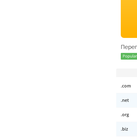
Перег
Popular 
.com
.net
.org
.biz