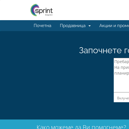
Почетна
Продавница
Акции и пром
Започнете г
Вклуче
Како можеме да Ви помогнеме?