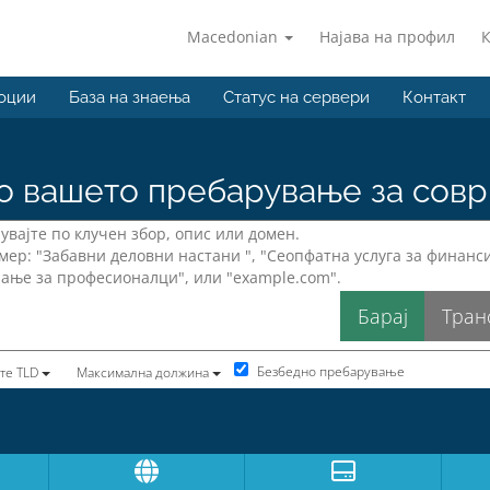
Macedonian
Најава на профил
оции
База на знаења
Статус на сервери
Контакт
о вашето пребарување за совр
Безбедно пребарување
те TLD
Максимална должина