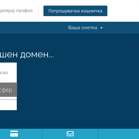
Креирај профил
Потрошувачка кошничка
Ваша сметка
шен домен...