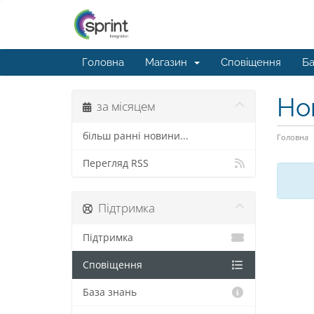
Головна
Магазин
Сповіщення
Ба
Но
за місяцем
більш ранні новини...
Головна
Перегляд RSS
Підтримка
Підтримка
Сповіщення
База знань