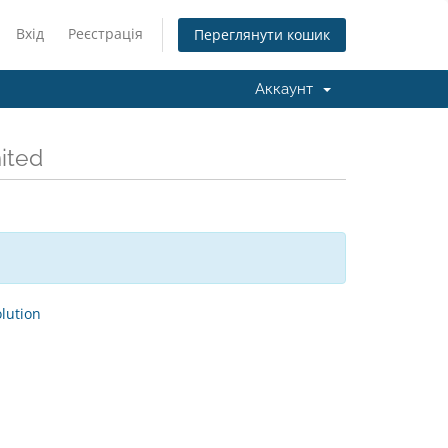
Вхід
Реєстрація
Переглянути кошик
Аккаунт
ited
ution