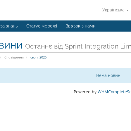
Українська
за знань
Статус мережі
Зв'язок з нами
вини
Останнє від Sprint Integration Lim
Сповіщення
серп. 2026
Нема новин
Powered by
WHMCompleteSol